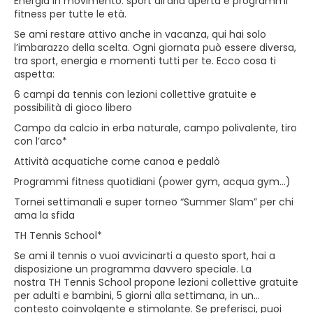
Energia in movimento: sport all’aria aperta e programmi
fitness per tutte le età.
Se ami restare attivo anche in vacanza, qui hai solo
l’imbarazzo della scelta. Ogni giornata può essere diversa,
tra sport, energia e momenti tutti per te. Ecco cosa ti
aspetta:
6 campi da tennis con lezioni collettive gratuite e
possibilità di gioco libero
Campo da calcio in erba naturale, campo polivalente, tiro
con l’arco*
Attività acquatiche come canoa e pedalò
Programmi fitness quotidiani (power gym, acqua gym…)
Tornei settimanali e super torneo “Summer Slam” per chi
ama la sfida
TH Tennis School*
Se ami il tennis o vuoi avvicinarti a questo sport, hai a
disposizione un programma davvero speciale. La
nostra TH Tennis School propone lezioni collettive gratuite
per adulti e bambini, 5 giorni alla settimana, in un
contesto coinvolgente e stimolante. Se preferisci, puoi