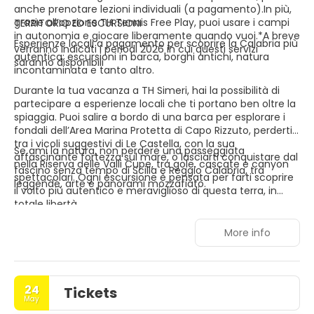
anche prenotare lezioni individuali (a pagamento).In più,
grazie all’opzione TH Tennis Free Play, puoi usare i campi
TERRITORIO ED ESCURSIONI
in autonomia e giocare liberamente quando vuoi.*A breve
Esperienze locali a pagamento per scoprire la Calabria più
verranno indicati i periodi 2026 in cui questi servizi
autentica: escursioni in barca, borghi antichi, natura
saranno disponibili
incontaminata e tanto altro.
Durante la tua vacanza a TH Simeri, hai la possibilità di
partecipare a esperienze locali che ti portano ben oltre la
spiaggia. Puoi salire a bordo di una barca per esplorare i
fondali dell’Area Marina Protetta di Capo Rizzuto, perderti
tra i vicoli suggestivi di Le Castella, con la sua
Se ami la natura, non perdere una passeggiata
affascinante fortezza sul mare, o lasciarti conquistare dal
nella Riserva delle Valli Cupe, tra gole, cascate e canyon
fascino senza tempo di Scilla e Reggio Calabria, tra
spettacolari. Ogni escursione è pensata per farti scoprire
leggende, arte e panorami mozzafiato.
il volto più autentico e meraviglioso di questa terra, in
totale libertà.
More info
24
Tickets
May