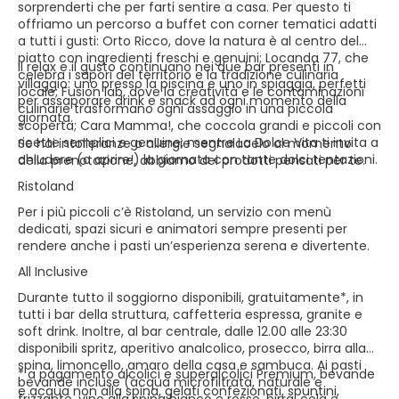
sorprenderti che per farti sentire a casa. Per questo ti
offriamo un percorso a buffet con corner tematici adatti
a tutti i gusti: Orto Ricco, dove la natura è al centro del
piatto con ingredienti freschi e genuini; Locanda 77, che
Il relax e il gusto continuano nei due bar presenti in
celebra i sapori del territorio e la tradizione culinaria
villaggio: uno presso la piscina e uno in spiaggia, perfetti
locale; Fusion lab, dove la creatività e le contaminazioni
per assaporare drink e snack ad ogni momento della
culinarie trasformano ogni assaggio in una piccola
giornata.
scoperta; Cara Mamma!, che coccola grandi e piccoli con
ricette semplici e genuine; mentre La Dolce Vita ti invita a
Se hai intolleranze o allergie segnalacelo al momento
chiudere (o aprire!) la giornata con tante dolci tentazioni.
della prenotazione, abbiamo dei prodotti pensati per te.
Ristoland
Per i più piccoli c’è Ristoland, un servizio con menù
dedicati, spazi sicuri e animatori sempre presenti per
rendere anche i pasti un’esperienza serena e divertente.
All Inclusive
Durante tutto il soggiorno disponibili, gratuitamente*, in
tutti i bar della struttura, caffetteria espressa, granite e
soft drink. Inoltre, al bar centrale, dalle 12.00 alle 23:30
disponibili spritz, aperitivo analcolico, prosecco, birra alla
spina, limoncello, amaro della casa e sambuca. Ai pasti
* a pagamento alcolici e superalcolici Premium, bevande
bevande incluse (acqua microfiltrata, naturale e
e acqua non alla spina, gelati confezionati, spuntini,