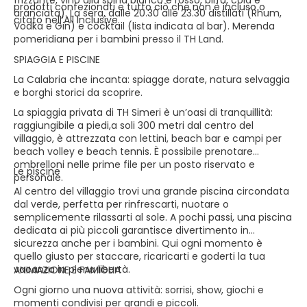
frizzante, vino alla spina bianco e rosso, birra, cola e
prodotti confezionati e tutto ciò che non è incluso o
aranciata). La sera, dalle 20.30 alle 23.30 distillati (Rhum,
citato nell’All Inclusive.
Vodka e Gin) e cocktail (lista indicata al bar). Merenda
pomeridiana per i bambini presso il TH Land.
SPIAGGIA E PISCINE
La Calabria che incanta: spiagge dorate, natura selvaggia
e borghi storici da scoprire.
La spiaggia privata di TH Simeri è un’oasi di tranquillità:
raggiungibile a piedi,a soli 300 metri dal centro del
villaggio, è attrezzata con lettini, beach bar e campi per
beach volley e beach tennis. È possibile prenotare
ombrelloni nelle prime file per un posto riservato e
Le piscine
personale.
Al centro del villaggio trovi una grande piscina circondata
dal verde, perfetta per rinfrescarti, nuotare o
semplicemente rilassarti al sole. A pochi passi, una piscina
dedicata ai più piccoli garantisce divertimento in
sicurezza anche per i bambini. Qui ogni momento è
quello giusto per staccare, ricaricarti e goderti la tua
vacanza in piena libertà.
ANIMAZIONE E FAMIGLIA
Ogni giorno una nuova attività: sorrisi, show, giochi e
momenti condivisi per grandi e piccoli.