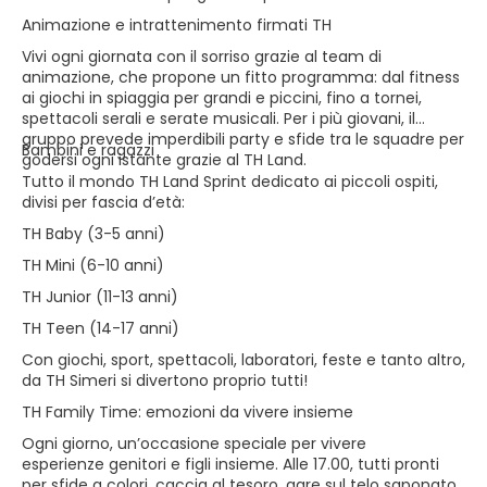
Animazione e intrattenimento firmati TH
Vivi ogni giornata con il sorriso grazie al team di
animazione, che propone un fitto programma: dal fitness
ai giochi in spiaggia per grandi e piccini, fino a tornei,
spettacoli serali e serate musicali. Per i più giovani, il
gruppo prevede imperdibili party e sfide tra le squadre per
Bambini e ragazzi
godersi ogni istante grazie al TH Land.
Tutto il mondo TH Land Sprint dedicato ai piccoli ospiti,
divisi per fascia d’età:
TH Baby (3-5 anni)
TH Mini (6-10 anni)
TH Junior (11-13 anni)
TH Teen (14-17 anni)
Con giochi, sport, spettacoli, laboratori, feste e tanto altro,
da TH Simeri si divertono proprio tutti!
TH Family Time: emozioni da vivere insieme
Ogni giorno, un’occasione speciale per vivere
esperienze genitori e figli insieme. Alle 17.00, tutti pronti
per sfide a colori, caccia al tesoro, gare sul telo saponato