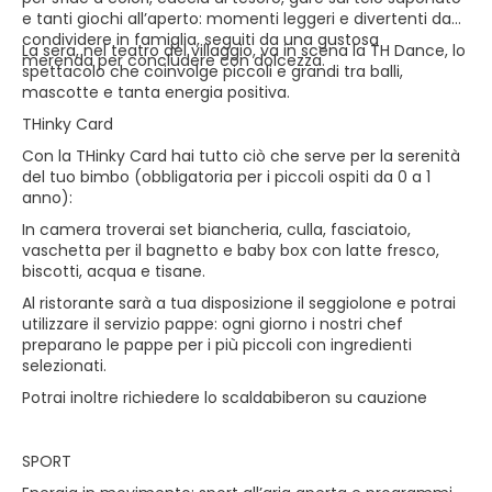
e tanti giochi all’aperto: momenti leggeri e divertenti da
condividere in famiglia, seguiti da una gustosa
La sera, nel teatro del villaggio, va in scena la TH Dance, lo
merenda per concludere con dolcezza.
spettacolo che coinvolge piccoli e grandi tra balli,
mascotte e tanta energia positiva.
THinky Card
Con la THinky Card hai tutto ciò che serve per la serenità
del tuo bimbo (obbligatoria per i piccoli ospiti da 0 a 1
anno):
In camera troverai set biancheria, culla, fasciatoio,
vaschetta per il bagnetto e baby box con latte fresco,
biscotti, acqua e tisane.
Al ristorante sarà a tua disposizione il seggiolone e potrai
utilizzare il servizio pappe: ogni giorno i nostri chef
preparano le pappe per i più piccoli con ingredienti
selezionati.
Potrai inoltre richiedere lo scaldabiberon su cauzione
SPORT