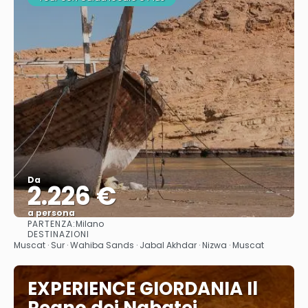
Da
2.226 €
a persona
PARTENZA:
Milano
Vedere
DESTINAZIONI
Muscat · Sur · Wahiba Sands · Jabal Akhdar · Nizwa · Muscat
EXPERIENCE GIORDANIA Il