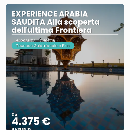
EXPERIENCE ARABIA
SAUDITA Alla scoperta
dell'ultima Frontiera
4 LOCALITÀ
7 NOTTE/I
Tour con Guida locale e Plus
Da
4.375 €
a persona