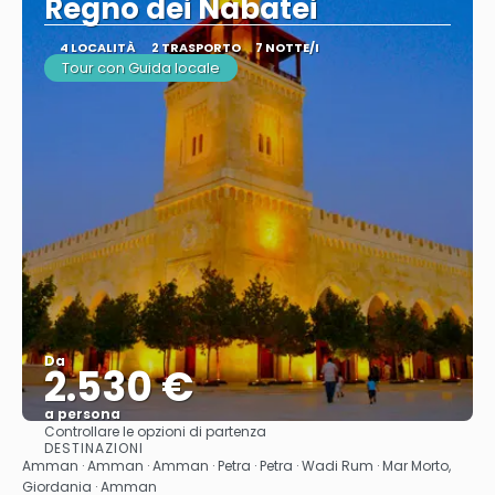
Regno dei Nabatei
4 LOCALITÀ
2 TRASPORTO
7 NOTTE/I
Tour con Guida locale
Da
2.530 €
a persona
Controllare le opzioni di partenza
Vedere
DESTINAZIONI
Amman · Amman · Amman · Petra · Petra · Wadi Rum · Mar Morto,
Giordania · Amman