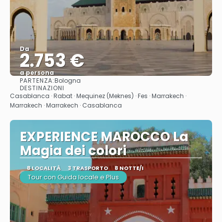
Da
2.753 €
a persona
PARTENZA:
Bologna
Vedere
DESTINAZIONI
Casablanca · Rabat · Mequinez (Meknes) · Fes · Marrakech ·
Marrakech · Marrakech · Casablanca
EXPERIENCE MAROCCO La
Magia dei colori
8 LOCALITÀ
3 TRASPORTO
8 NOTTE/I
Tour con Guida locale e Plus