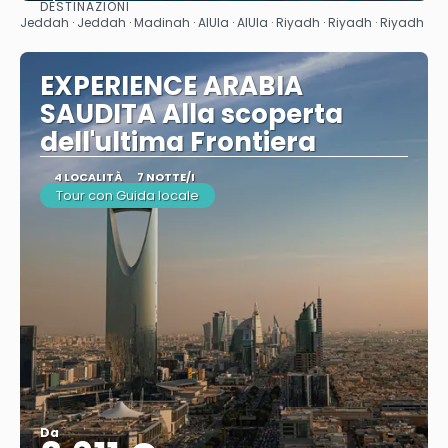
DESTINAZIONI
Vedere
Jeddah · Jeddah · Madinah · AlUla · AlUla · Riyadh · Riyadh · Riyadh
EXPERIENCE ARABIA
SAUDITA Alla scoperta
dell'ultima Frontiera
4 LOCALITÀ
7 NOTTE/I
Tour con Guida locale
Da