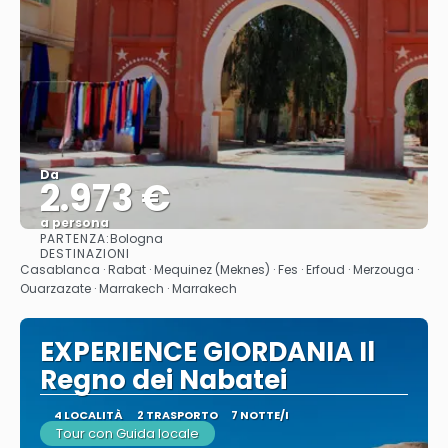
Da
2.973 €
a persona
PARTENZA:
Bologna
Vedere
DESTINAZIONI
Casablanca · Rabat · Mequinez (Meknes) · Fes · Erfoud · Merzouga ·
Ouarzazate · Marrakech · Marrakech
EXPERIENCE GIORDANIA Il
Regno dei Nabatei
4 LOCALITÀ
2 TRASPORTO
7 NOTTE/I
Tour con Guida locale