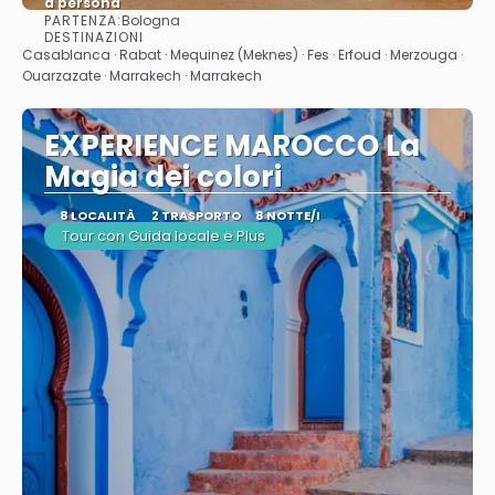
a persona
PARTENZA:
Bologna
Vedere
DESTINAZIONI
Casablanca · Rabat · Mequinez (Meknes) · Fes · Erfoud · Merzouga ·
Ouarzazate · Marrakech · Marrakech
EXPERIENCE MAROCCO La
Magia dei colori
8 LOCALITÀ
2 TRASPORTO
8 NOTTE/I
Tour con Guida locale e Plus