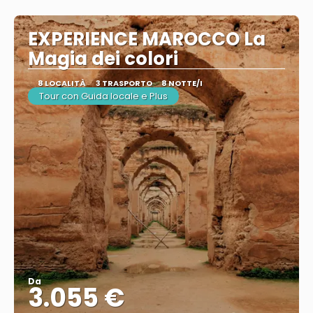
EXPERIENCE MAROCCO La
Magia dei colori
8 LOCALITÀ
3 TRASPORTO
8 NOTTE/I
Tour con Guida locale e Plus
Da
3.055 €