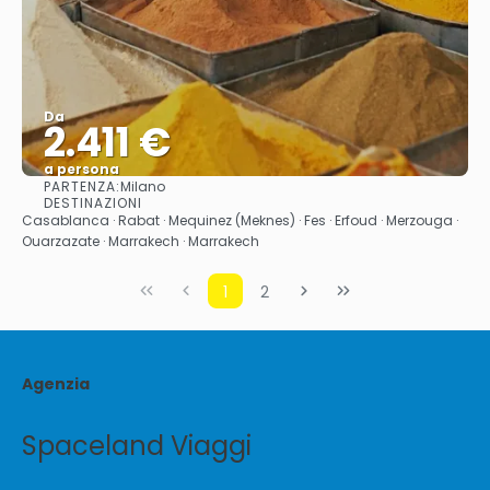
Da
2.411 €
a persona
PARTENZA:
Milano
Vedere
DESTINAZIONI
Casablanca · Rabat · Mequinez (Meknes) · Fes · Erfoud · Merzouga ·
Ouarzazate · Marrakech · Marrakech
1
2
Agenzia
Spaceland Viaggi