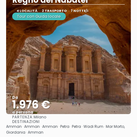
Regno dei Nabatei
4 LOCALITÀ
2 TRASPORTO
7 NOTTE/I
Tour con Guida locale
Da
1.976 €
a persona
PARTENZA:
Milano
Vedere
DESTINAZIONI
Amman · Amman · Amman · Petra · Petra · Wadi Rum · Mar Morto,
Giordania · Amman