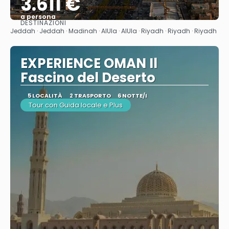
3.611 €
a persona
DESTINAZIONI
Vedere
Jeddah · Jeddah · Madinah · AlUla · AlUla · Riyadh · Riyadh · Riyadh
EXPERIENCE OMAN Il
Fascino del Deserto
5 LOCALITÀ
2 TRASPORTO
6 NOTTE/I
Tour con Guida locale e Plus