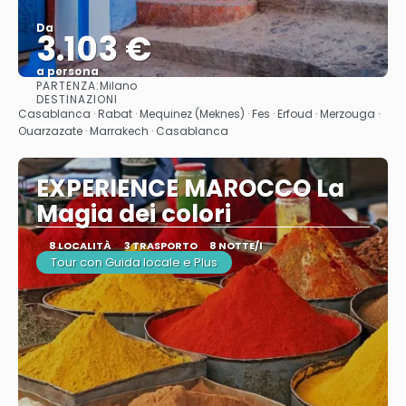
Da
3.103 €
a persona
PARTENZA:
Milano
Vedere
DESTINAZIONI
Casablanca · Rabat · Mequinez (Meknes) · Fes · Erfoud · Merzouga ·
Ouarzazate · Marrakech · Casablanca
EXPERIENCE MAROCCO La
Magia dei colori
8 LOCALITÀ
3 TRASPORTO
8 NOTTE/I
Tour con Guida locale e Plus