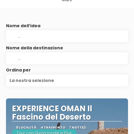
Nome dell’idea
Nome della destinazione
Ordina per
La nostra selezione
EXPERIENCE OMAN Il
Fascino del Deserto
5 LOCALITÀ
4 TRASPORTO
7 NOTTE/I
Tour con Guida locale e Plus