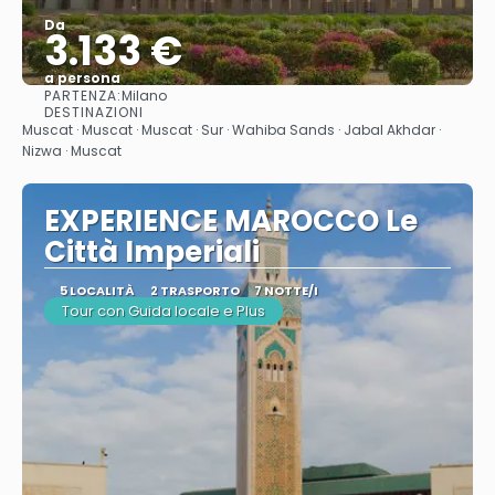
Da
3.133 €
a persona
PARTENZA:
Milano
Vedere
DESTINAZIONI
Muscat · Muscat · Muscat · Sur · Wahiba Sands · Jabal Akhdar ·
Nizwa · Muscat
EXPERIENCE MAROCCO Le
Città Imperiali
5 LOCALITÀ
2 TRASPORTO
7 NOTTE/I
Tour con Guida locale e Plus