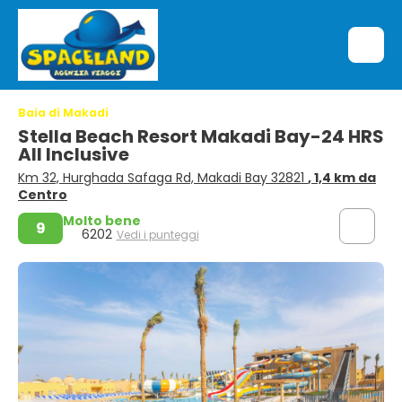
Baia di Makadi
Stella Beach Resort Makadi Bay-24 HRS
All Inclusive
Km 32, Hurghada Safaga Rd, Makadi Bay 32821
, 1,4 km da
Centro
Molto bene
9
6202
Vedi i punteggi