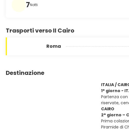
7
Notti
Trasporti verso Il Cairo
Roma
Destinazione
ITALIA / CAIR
1° giorno - I
Partenza con v
riservate, ce
CAIRO
2° giorno – 
Prima colazion
Piramide di Ch