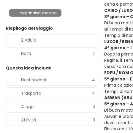
cena e pern
CAIRO / LUX
Ingrandisci mappa
3° giorno – 
Di buon mattin
Riepilogo del viaggio
ai Templi di K
Tempio di Ka
2 Adulti
LUXOR / ESNA
4° giorno – 
Notti
7
Dopo la prima 
Regine, il Te
verso Edfu co
Questa idea include
EDFU / KOM 
5° giorno –
Destinazioni
4
Prima colazio
Templi di Ko
Trasporto
4
ASWAN (ABU 
6° giorno –
Alloggi
3
Di buon matti
Aswan e pranz
Attività
3
dove i client
l'ibisco ed i