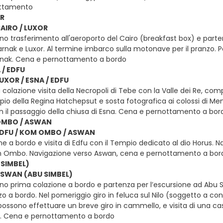
ottamento
OR
CAIRO / LUXOR
o trasferimento all'aeroporto del Cairo (breakfast box) e partenz
arnak e Luxor. Al termine imbarco sulla motonave per il pranzo. Po
rnak. Cena e pernottamento a bordo
 / EDFU
LUXOR / ESNA / EDFU
colazione visita della Necropoli di Tebe con la Valle dei Re, com
mpio della Regina Hatchepsut e sosta fotografica ai colossi di M
n il passaggio della chiusa di Esna. Cena e pernottamento a bor
OMBO / ASWAN
 EDFU / KOM OMBO / ASWAN
ne a bordo e visita di Edfu con il Tempio dedicato al dio Horus. 
m Ombo. Navigazione verso Aswan, cena e pernottamento a bor
SIMBEL)
 ASWAN (ABU SIMBEL)
no prima colazione a bordo e partenza per l’escursione ad Abu Si
o a bordo. Nel pomeriggio giro in feluca sul Nilo (soggetto a con
i possono effettuare un breve giro in cammello, e visita di una 
l tè. Cena e pernottamento a bordo