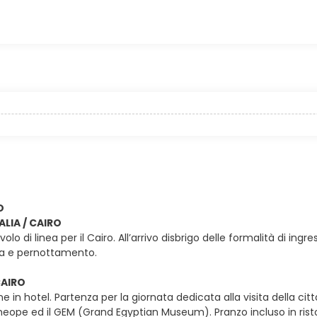
O
TALIA / CAIRO
olo di linea per il Cairo. All’arrivo disbrigo delle formalità di i
na e pernottamento.
CAIRO
e in hotel. Partenza per la giornata dedicata alla visita della citt
eope ed il GEM (Grand Egyptian Museum). Pranzo incluso in ristora