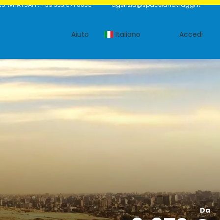
25 WHATSAPP: +39 333 571 6035
agenzia@spacelandviaggi.it
Aiuto
Italiano
Accedi
Da