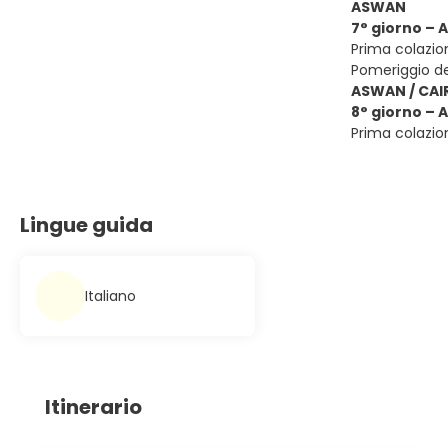
ASWAN
7° giorno –
Prima colazio
Pomeriggio d
ASWAN / CAIR
8° giorno – 
Prima colazion
Lingue guida
Italiano
Itinerario