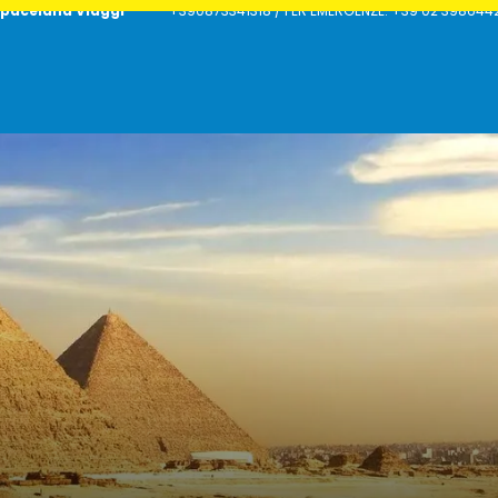
paceland Viaggi
+390873341318 / PER EMERGENZE: +39 02 398644